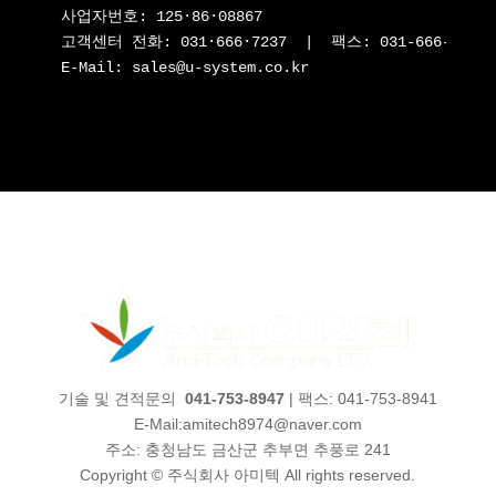
사업자번호: 
125·86·08867
고객센터 
전화: 
031·666·7237
  |  팩스: 
031-666-7239
E-Mail: 
sales@u-system.co.kr
기술 및 견적문의
041-753-8947
| 팩스: 041-753-8941
E-Mail:amitech8974@naver.com
주소: 충청남도 금산군 추부면 추풍로 241
Copyright © 주식회사 아미텍 All rights reserved.