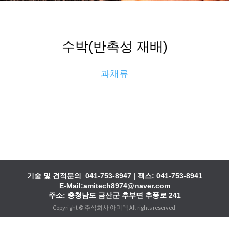
수박(반촉성 재배)
과채류
기술 및 견적문의
041-753-8947
| 팩스: 041-753-8941
E-Mail:amitech8974@naver.com
주소: 충청남도 금산군 추부면 추풍로 241
Copyright © 주식회사 아미텍 All rights reserved.