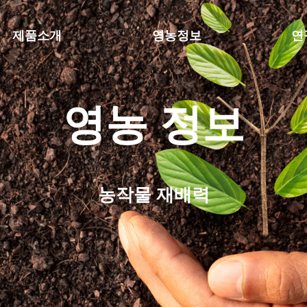
제품소개
영농정보
연
영농 정보
농작물 재배력